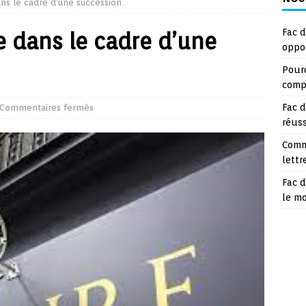
ans le cadre d’une succession
Fac d
e dans le cadre d’une
oppo
Pourq
compt
Fac d
Commentaires fermés
réuss
Comm
lettr
Fac d
le m