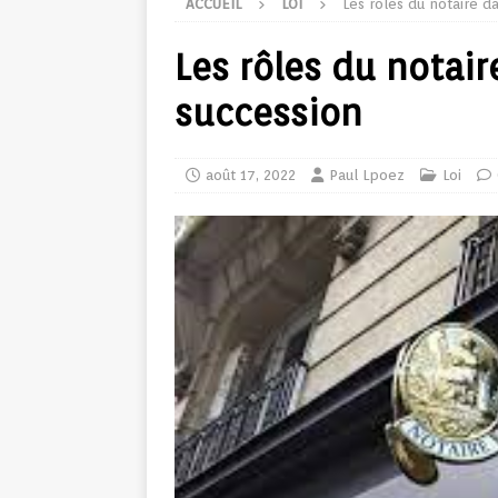
ACCUEIL
LOI
Les rôles du notaire d
Les rôles du notair
succession
août 17, 2022
Paul Lpoez
Loi