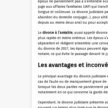
époux ne parviennent pas à s’entendre sur l
juge aux affaires familiales (JAF) qui tranc
longue et coûteuse. Le divorce judiciaire 
abandon du domicile conjugal…), pour altéra
depuis au moins deux ans) ou pour accepta
Le
divorce à l’amiable
, aussi appelé divorc
plus rapide et moins onéreux. Les époux s
séparation et rédigent ensemble une conve
du divorce de 2017, les époux peuvent égal
notaire, ce qui évite le passage devant le 
Les avantages et inconvé
Le principal avantage du divorce judiciaire
cas de faute ou de manquement grave de l’
lorsque les deux parties ne parviennent pa
notamment en ce qui concerne la garde des 
Cependant, le divorce judiciaire présente a
souvent un temps plus long que le divorce