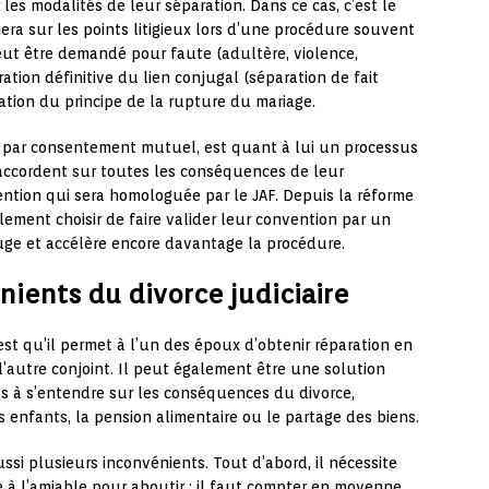
es modalités de leur séparation. Dans ce cas, c’est le
hera sur les points litigieux lors d’une procédure souvent
peut être demandé pour faute (adultère, violence,
tion définitive du lien conjugal (séparation de fait
tion du principe de la rupture du mariage.
e par consentement mutuel, est quant à lui un processus
’accordent sur toutes les conséquences de leur
ntion qui sera homologuée par le JAF. Depuis la réforme
ement choisir de faire valider leur convention par un
juge et accélère encore davantage la procédure.
nients du divorce judiciaire
 est qu’il permet à l’un des époux d’obtenir réparation en
autre conjoint. Il peut également être une solution
s à s’entendre sur les conséquences du divorce,
enfants, la pension alimentaire ou le partage des biens.
ussi plusieurs inconvénients. Tout d’abord, il nécessite
 à l’amiable pour aboutir : il faut compter en moyenne