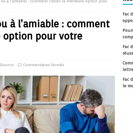
e ou à l’amiable : comment choisir la meilleure option pour
Fac d
 ou à l’amiable : comment
oppo
Pourq
e option pour votre
compt
Fac d
réuss
Comm
Divorce
Commentaires fermés
lettr
Fac d
le m