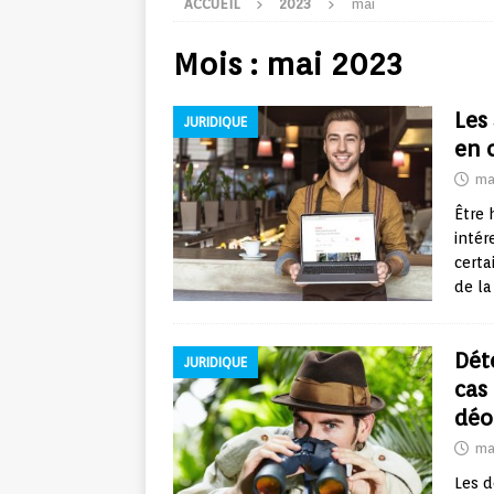
ACCUEIL
2023
mai
Mois :
mai 2023
Les
JURIDIQUE
en 
ma
Être 
intér
certa
de la
Dét
JURIDIQUE
cas
déo
ma
Les d