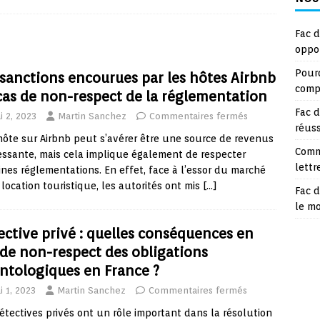
Fac d
oppo
Pourq
 sanctions encourues par les hôtes Airbnb
compt
cas de non-respect de la réglementation
Fac d
i 2, 2023
Martin Sanchez
Commentaires fermés
réuss
hôte sur Airbnb peut s’avérer être une source de revenus
Comm
essante, mais cela implique également de respecter
lettr
ines réglementations. En effet, face à l’essor du marché
 location touristique, les autorités ont mis
[…]
Fac d
le m
ective privé : quelles conséquences en
 de non-respect des obligations
ntologiques en France ?
i 1, 2023
Martin Sanchez
Commentaires fermés
étectives privés ont un rôle important dans la résolution