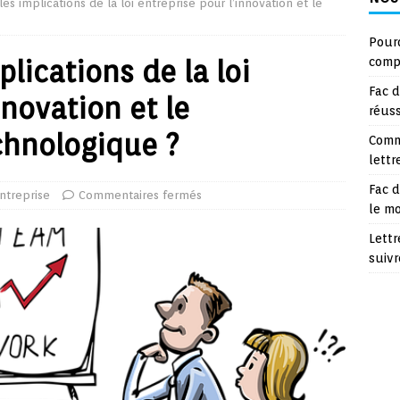
les implications de la loi entreprise pour l’innovation et le
Pourq
plications de la loi
compt
Fac d
nnovation et le
réuss
hnologique ?
Comm
lettr
Fac d
ntreprise
Commentaires fermés
le m
Lettr
suivr