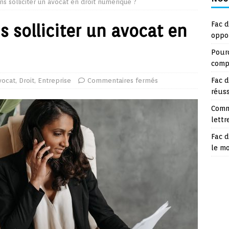
ns solliciter un avocat en droit numérique ?
Fac d
s solliciter un avocat en
oppo
Pourq
compt
Fac d
vocat
,
Droit
,
Entreprise
Commentaires fermés
réuss
Comm
lettr
Fac d
le m