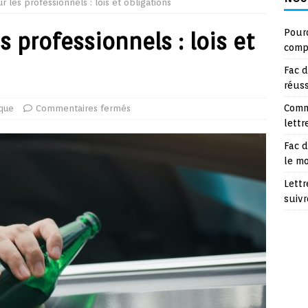
r les professionnels : lois et obligations
Pourq
s professionnels : lois et
compt
Fac d
réuss
Comm
ique
Commentaires fermés
lettr
Fac d
le m
Lettr
suivr