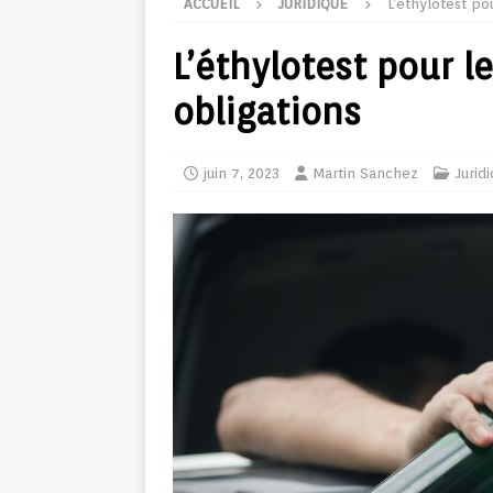
ACCUEIL
JURIDIQUE
L’éthylotest pou
L’éthylotest pour le
obligations
juin 7, 2023
Martin Sanchez
Jurid