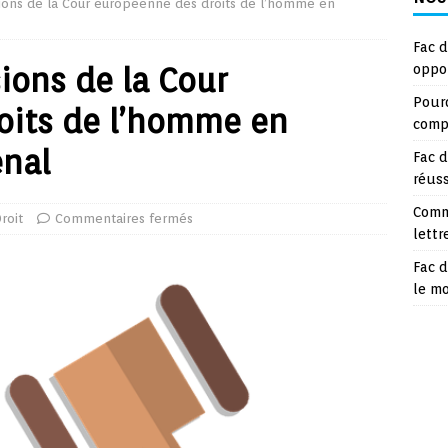
sions de la Cour européenne des droits de l’homme en
Fac d
ions de la Cour
oppo
Pourq
oits de l’homme en
compt
énal
Fac d
réuss
Comm
roit
Commentaires fermés
lettr
Fac d
le m