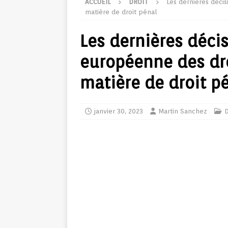
ACCUEIL
DROIT
Les dernières déci
matière de droit pénal
Les dernières décis
européenne des dr
matière de droit p
janvier 30, 2023
Martin Sanchez
D