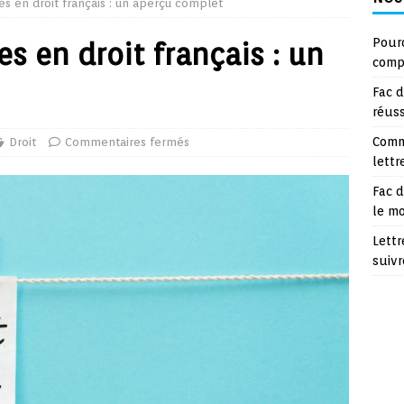
s en droit français : un aperçu complet
Pourq
s en droit français : un
compt
Fac d
réuss
Comm
Droit
Commentaires fermés
lettr
Fac d
le m
Lettr
suivr