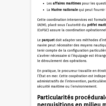
Les
affaires maritimes
pour les questi
La
Marine nationale
qui peut fournir 
Cette coordination interservices est formalis
(AEM), placé sous l’autorité du
préfet mari
(CoFGC) assure la coordination opérationne
Le
parquet
doit adapter ses méthodes d’inte
navire peut nécessiter des moyens nautique
tenir compte de la configuration particuli
s’avérer nécessaire si l’équipage est étran
le déroulement des opérations.
En pratique, le procureur travaille en étroi
l’État en mer. Cette coopération est indisp
administratifs de l’intervention, particuli
sécurité maritime ou l’environnement.
Particularités procédural
perquisitions en milieu 