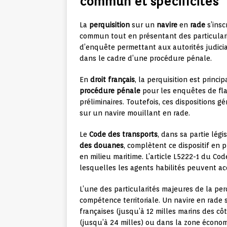
commun et spécificités
La
perquisition
sur un
navire
en
rade
s’insc
commun tout en présentant des particularit
d’enquête permettant aux autorités judicia
dans le cadre d’une procédure pénale.
En
droit français
, la perquisition est princi
procédure pénale
pour les enquêtes de flag
préliminaires. Toutefois, ces dispositions gé
sur un navire mouillant en rade.
Le
Code des transports
, dans sa partie légi
des douanes
, complètent ce dispositif en
en milieu maritime. L’article L5222-1 du C
lesquelles les agents habilités peuvent ac
L’une des particularités majeures de la per
compétence territoriale. Un navire en rade 
françaises (jusqu’à 12 milles marins des cô
(jusqu’à 24 milles) ou dans la zone économ