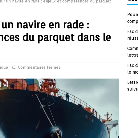
 sur un navire en rade : enjeux et compétences du parquet
Pourq
 un navire en rade :
compt
Fac d
nces du parquet dans le
réuss
Comm
lettr
Fac d
dique
Commentaires fermés
le m
Lettr
suivr