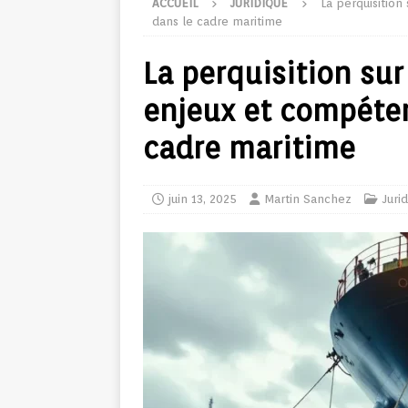
ACCUEIL
JURIDIQUE
La perquisition
dans le cadre maritime
La perquisition sur
enjeux et compéte
cadre maritime
juin 13, 2025
Martin Sanchez
Juri