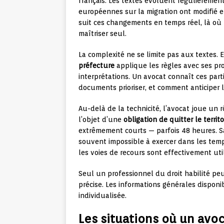
français. Les textes évoluent régulièrement
européennes sur la migration ont modifié e
suit ces changements en temps réel, là où
maîtriser seul.
La complexité ne se limite pas aux textes. 
préfecture
applique les règles avec ses pro
interprétations. Un avocat connaît ces parti
documents prioriser, et comment anticiper l
Au-delà de la technicité, l’avocat joue un 
l’objet d’une
obligation de quitter le territ
extrêmement courts — parfois 48 heures. S
souvent impossible à exercer dans les temp
les voies de recours sont effectivement util
Seul un professionnel du droit habilité pe
précise. Les informations générales dispon
individualisée.
Les situations où un avoc