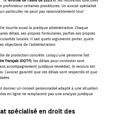
 : la
réforme de l’asile de 2023
et les nouvelles directives
n profondeur certaines procédures. Un avocat spécialisé
 un particulier ne peut pas raisonnablement tout
Elle touche aussi la pratique administrative. Chaque
pres délais, ses propres formulaires, parfois ses propres
cularités locales. Il sait quels arguments porter, quels
es objections de l’administration.
rôle de protection concrète. Lorsqu’une personne fait
oire français (OQTF)
, les délais pour contester sont
ans accompagnement juridique immédiat, le recours est
s. L’avocat garantit que ces délais sont respectés et que
isées.
ut donner un conseil personnalisé adapté à une situation
ibles en ligne ne remplacent pas une analyse juridique
at spécialisé en droit des