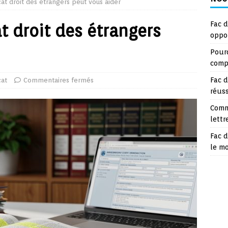
t droit des étrangers peut vous aider
Fac d
 droit des étrangers
oppo
Pourq
compt
Fac d
at
Commentaires fermés
réuss
Comm
lettr
Fac d
le m