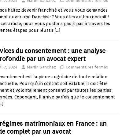
il 7, 2024
Martin Sanchez
Commentaires fermés
souhaitez devenir franchisé et vous vous demandez
nt ouvrir une franchise ? Vous êtes au bon endroit !
cet article, nous vous guidons pas à pas à travers les
rentes étapes pour réussir
[…]
 vices du consentement : une analyse
rofondie par un avocat expert
il 7, 2024
Martin Sanchez
Commentaires fermés
nsentement est la pierre angulaire de toute relation
actuelle. Pour qu’un contrat soit valable, il doit être
ment et volontairement consenti par toutes les parties
rnées. Cependant, il arrive parfois que le consentement
…]
 régimes matrimoniaux en France : un
de complet par un avocat