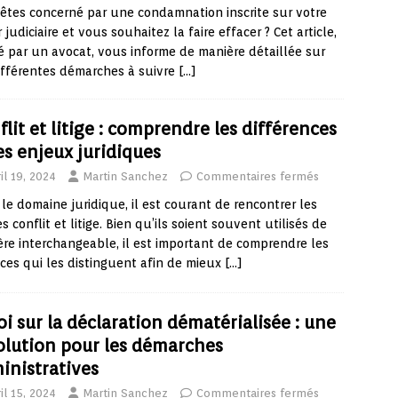
êtes concerné par une condamnation inscrite sur votre
r judiciaire et vous souhaitez la faire effacer ? Cet article,
é par un avocat, vous informe de manière détaillée sur
ifférentes démarches à suivre
[…]
flit et litige : comprendre les différences
les enjeux juridiques
il 19, 2024
Martin Sanchez
Commentaires fermés
le domaine juridique, il est courant de rencontrer les
s conflit et litige. Bien qu’ils soient souvent utilisés de
re interchangeable, il est important de comprendre les
es qui les distinguent afin de mieux
[…]
oi sur la déclaration dématérialisée : une
olution pour les démarches
inistratives
il 15, 2024
Martin Sanchez
Commentaires fermés