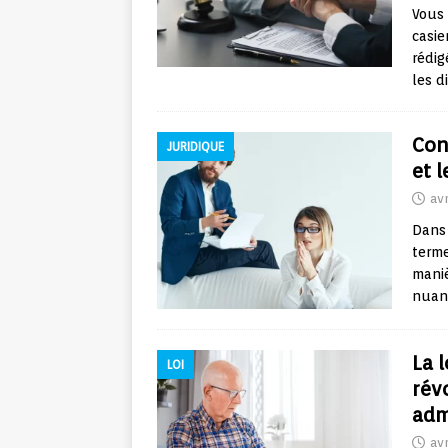
Vous 
casie
rédig
les d
Con
JURIDIQUE
et 
avr
Dans 
terme
maniè
nuanc
La l
LOI
rév
adm
avr