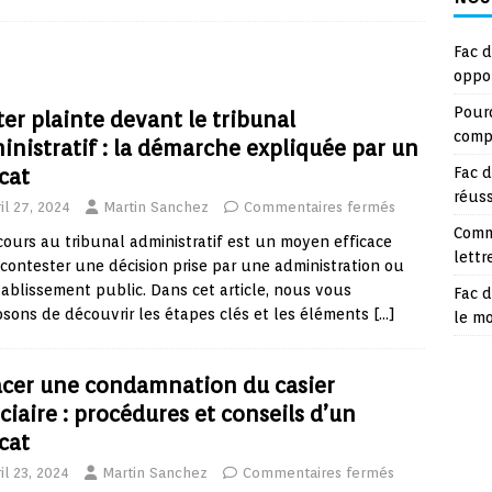
Fac d
oppo
Pourq
ter plainte devant le tribunal
compt
inistratif : la démarche expliquée par un
cat
Fac d
réuss
il 27, 2024
Martin Sanchez
Commentaires fermés
Comm
cours au tribunal administratif est un moyen efficace
lettr
contester une décision prise par une administration ou
ablissement public. Dans cet article, nous vous
Fac d
sons de découvrir les étapes clés et les éléments
[…]
le m
acer une condamnation du casier
ciaire : procédures et conseils d’un
cat
il 23, 2024
Martin Sanchez
Commentaires fermés