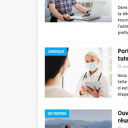
Dans 
la dé
tourn
l’adm
prof
Por
JURIDIQUE
tut
avr
Vous 
telle
ci es
étape
Ouv
ENTREPRISE
réus