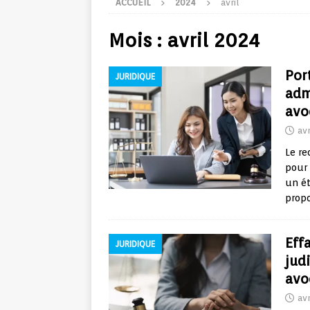
ACCUEIL
2024
avril
Mois :
avril 2024
Por
JURIDIQUE
adm
avo
avr
Le re
pour 
un ét
propo
Eff
JURIDIQUE
judi
avo
avr