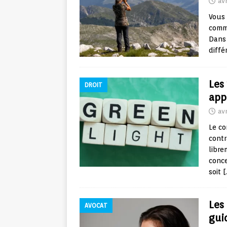
avr
Vous 
comme
Dans 
diffé
Les
DROIT
app
avr
Le co
contr
libre
conce
soit
[
Les
AVOCAT
gui